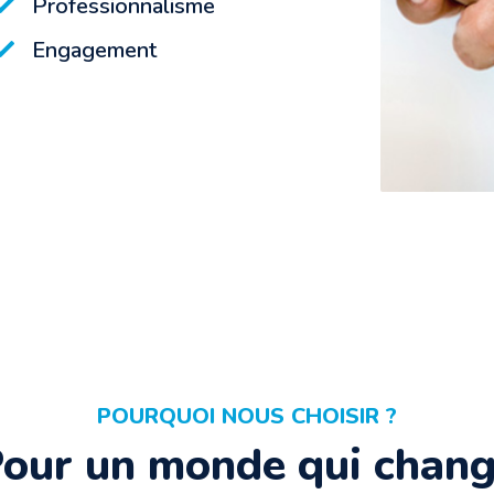
age une relation de confiance à laquelle
Professionnalisme
Engagement