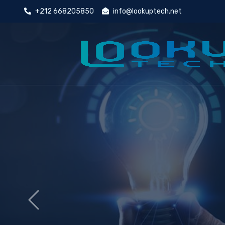
+212 668205850
info@lookuptech.net
Ser