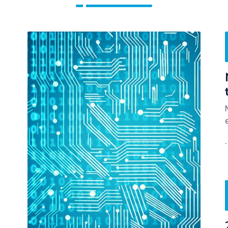
POURQUOI NOUS CHOISIR ?
our un monde qui chan
.