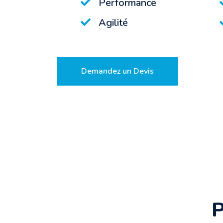
Tech
. Relever vos défis nous inspire et eng
nous attachons la plus haute importance.
.
Performance
Agilité
Demandez un Devis