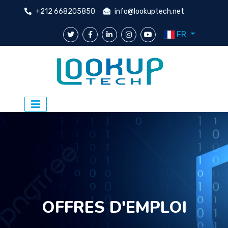
+212 668205850
info@lookuptech.net
FR
OFFRES D'EMPLOI